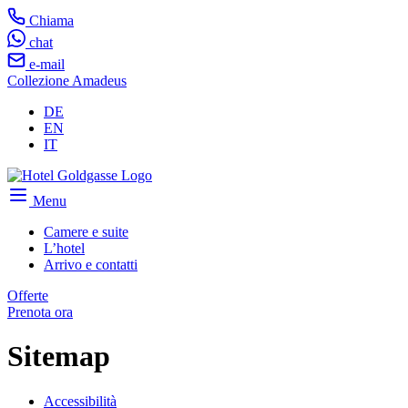
Chiama
chat
e-mail
Collezione Amadeus
DE
EN
IT
Menu
Camere e suite
L’hotel
Arrivo e contatti
Offerte
Prenota ora
Sitemap
Accessibilità